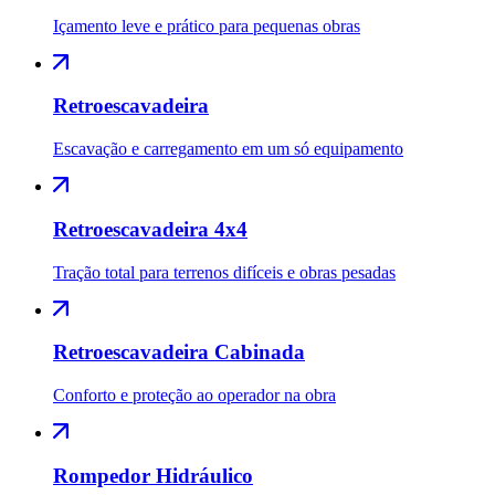
Içamento leve e prático para pequenas obras
Retroescavadeira
Escavação e carregamento em um só equipamento
Retroescavadeira 4x4
Tração total para terrenos difíceis e obras pesadas
Retroescavadeira Cabinada
Conforto e proteção ao operador na obra
Rompedor Hidráulico